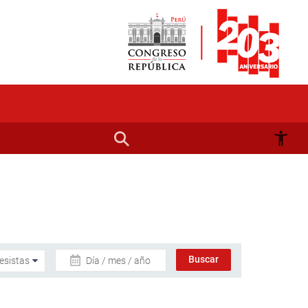
Día / mes / año