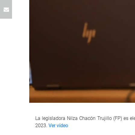
La legisladora Nilza Chacón Trujillo (FP) es 
2023.
Ver vídeo