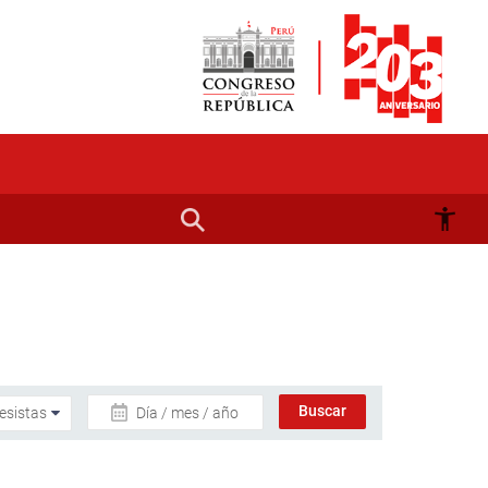
Día / mes / año