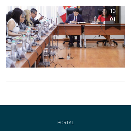
13
01
PORTAL