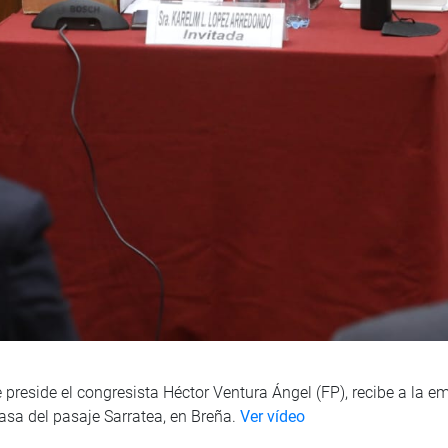
 preside el congresista Héctor Ventura Ángel (FP), recibe a la e
casa del pasaje Sarratea, en Breña.
Ver vídeo