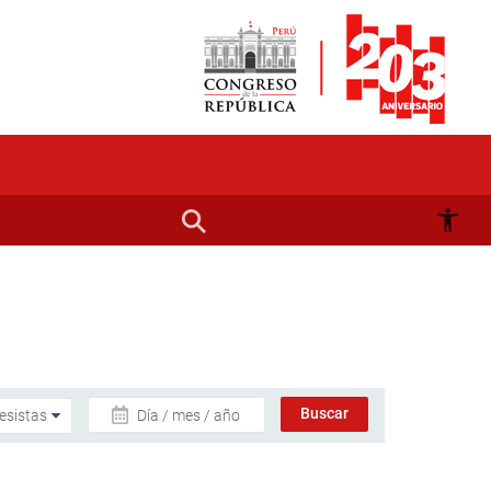
Día / mes / año