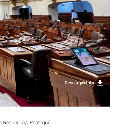
Descargar foto
 la República/JReátegui)