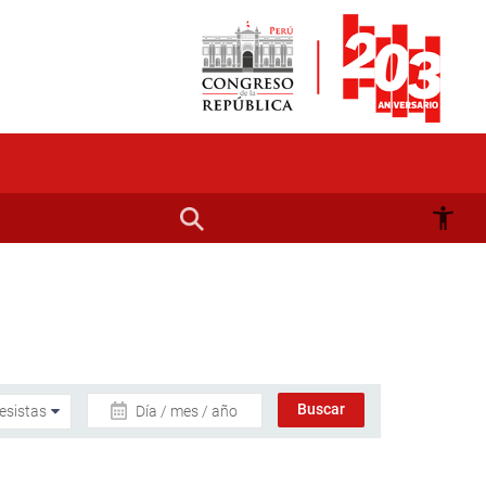
Día / mes / año