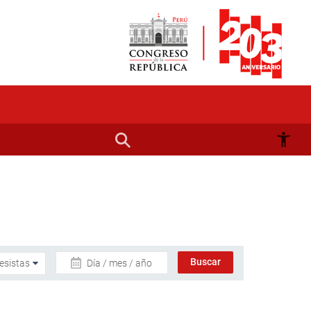
Día / mes / año