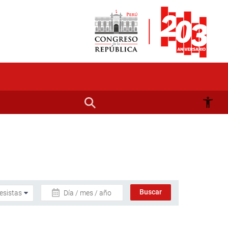
Día / mes / año