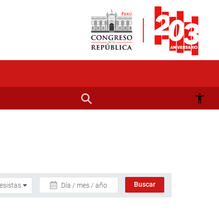
Día / mes / año