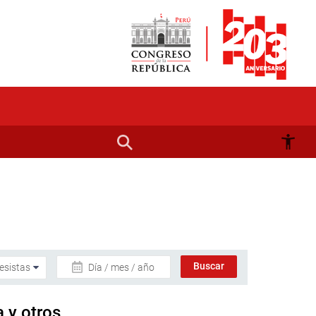
Día / mes / año
 y otros