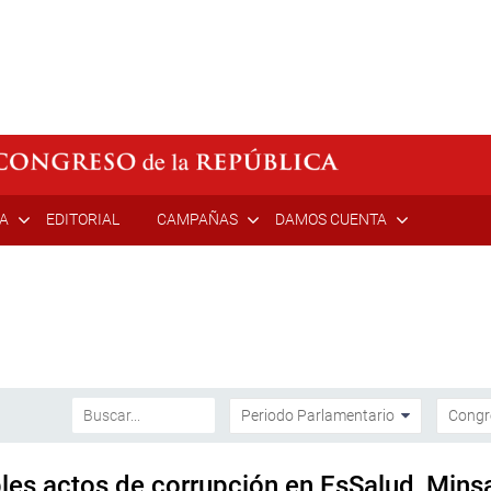
ÍA
EDITORIAL
CAMPAÑAS
DAMOS CUENTA
les actos de corrupción en EsSalud, Minsa