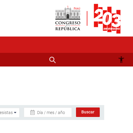
Día / mes / año