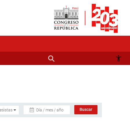
Día / mes / año