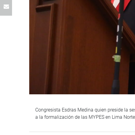
Congresista Esdras Medina quien preside la se
a la formalización de las MYPES en Lima Norte