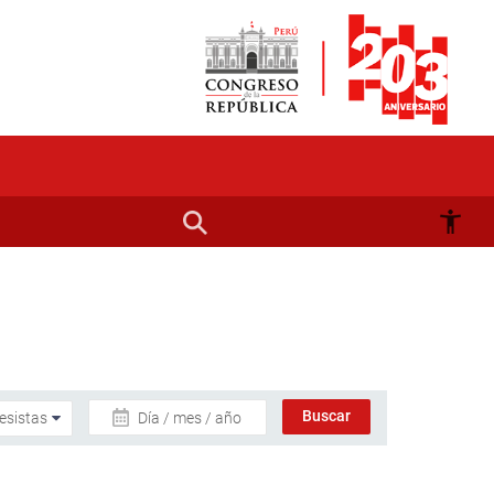
Día / mes / año