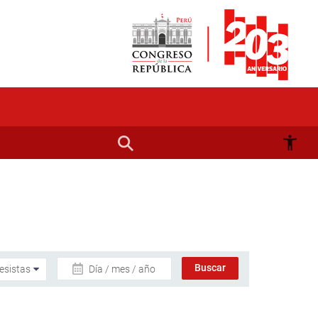
Día / mes / año