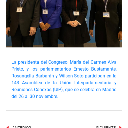
La presidenta del Congreso, María del Carmen Alva
Prieto, y los parlamentarios Ernesto Bustamante,
Rosangella Barbarán y Wilson Soto participan en la
143 Asamblea de la Unión Interparlamentaria y
Reuniones Conexas (UIP), que se celebra en Madrid
del 26 al 30 noviembre.
ANTERIOR
SIGUIENTE