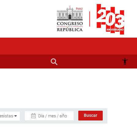
Día / mes / año