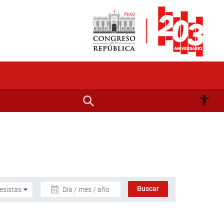
Día / mes / año