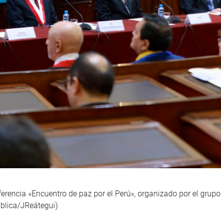
erencia «Encuentro de paz por el Perú», organizado por el grup
blica/JReátegui)