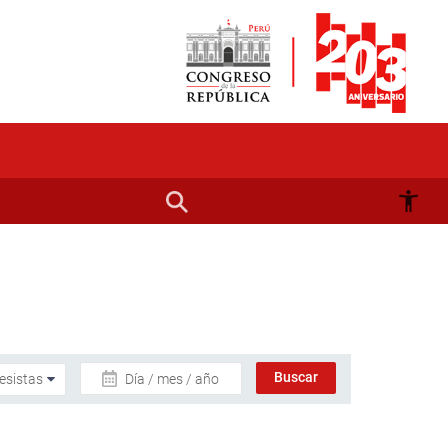
Día / mes / año