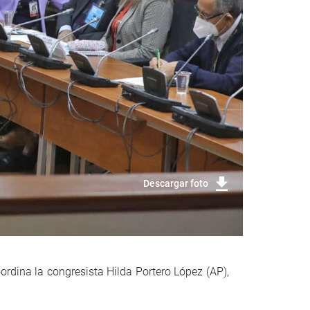
Descargar foto
rdina la congresista Hilda Portero López (AP),