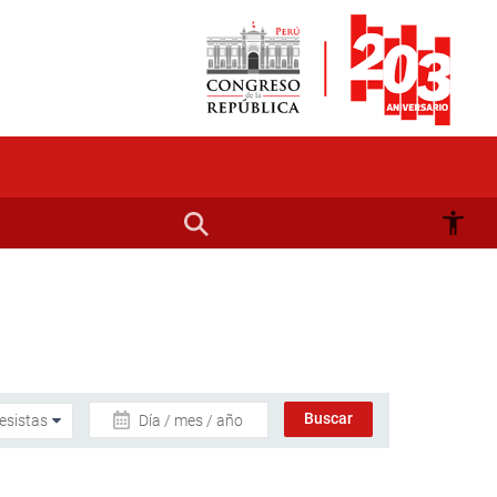
Día / mes / año