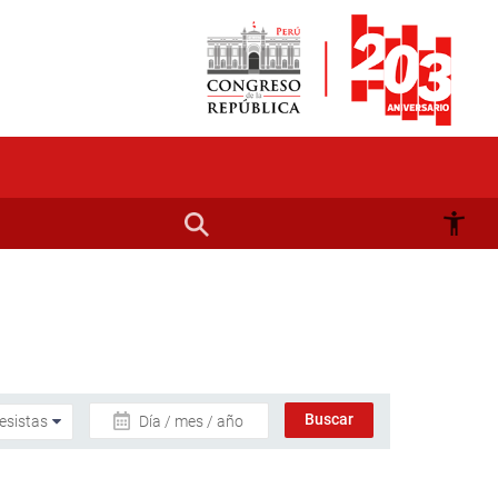
Día / mes / año