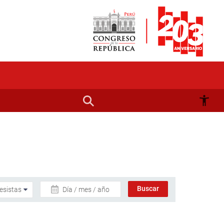
Día / mes / año