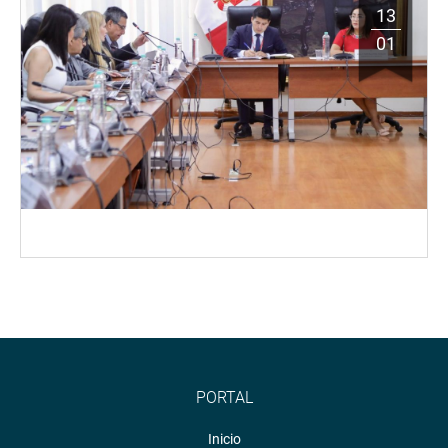
13
01
PORTAL
Inicio