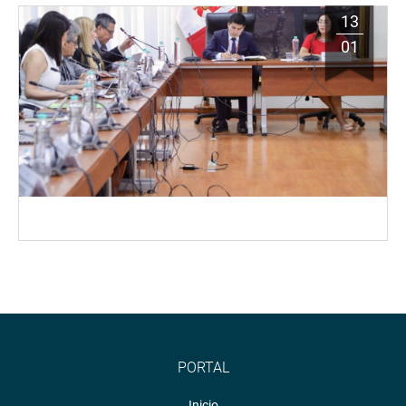
13
01
PORTAL
Inicio