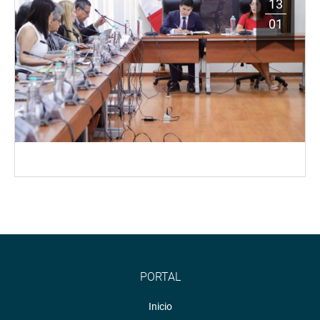
13
01
PORTAL
Inicio