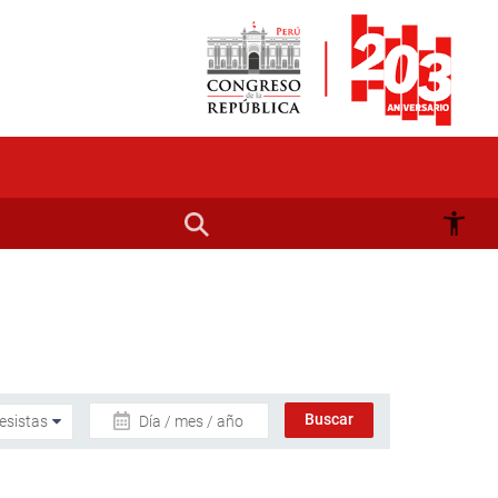
Día / mes / año