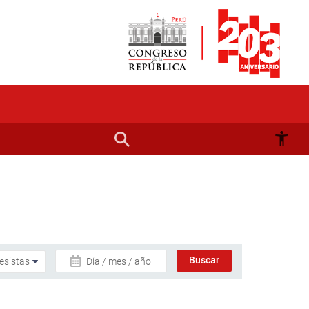
Día / mes / año