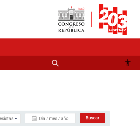
Día / mes / año