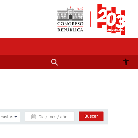
Día / mes / año