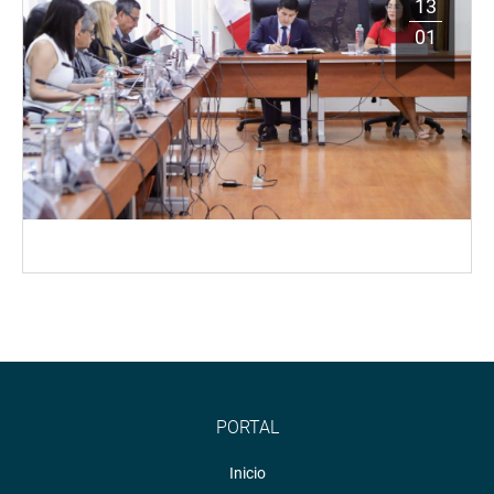
13
01
PORTAL
Inicio