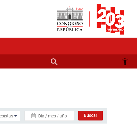
Día / mes / año