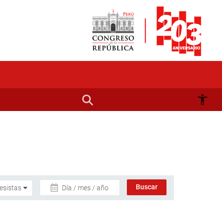
Día / mes / año