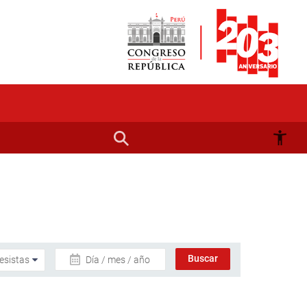
Día / mes / año