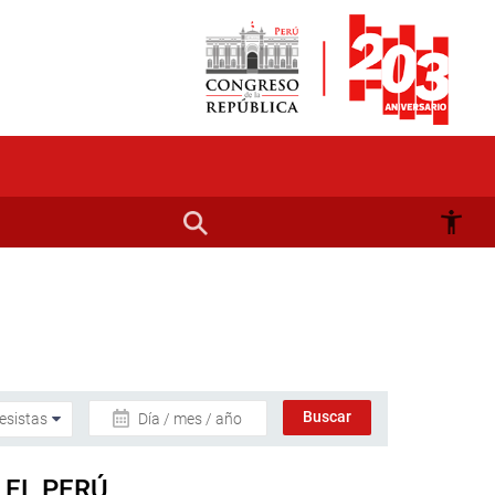
Día / mes / año
 EL PERÚ