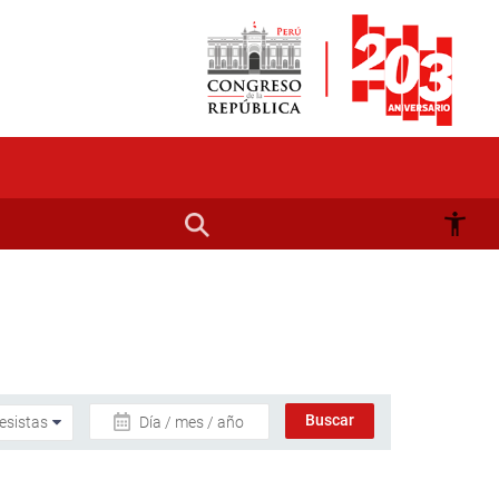
Día / mes / año