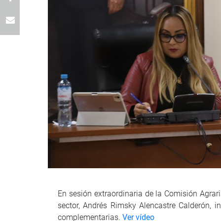
En sesión extraordinaria de la Comisión Agraria
sector, Andrés Rimsky Alencastre Calderón, 
complementarias.
Ver vídeo