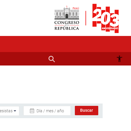
Día / mes / año