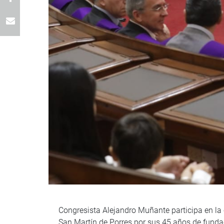
Congresista Alejandro Muñante participa en la
San Martín de Porres por sus 45 años de funda