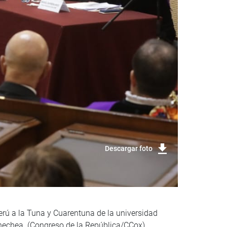
Descargar foto
rú a la Tuna y Cuarentuna de la universidad
enechea. (Congreso de la República/CCox)