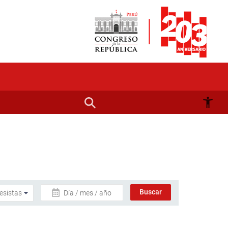
Día / mes / año