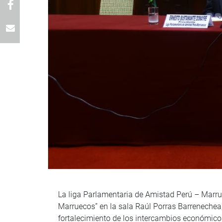
La liga Parlamentaria de Amistad Perú – Marrue
Marruecos” en la sala Raúl Porras Barrenechea
fortalecimiento de los intercambios económicos