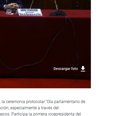
Descargar foto
 la ceremonia protocolar “Día parlamentario de
ción, especialmente a través del
ecos. Participa la primera vicepresidenta del