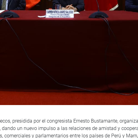
cos, presidida por el congresista Ernesto Bustamante, organiza
, dando un nuevo impulso a las relaciones de amistad y coopera
, comerciales y parlamentarios entre los países de Perú y Marru