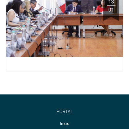
13
01
PORTAL
Inicio