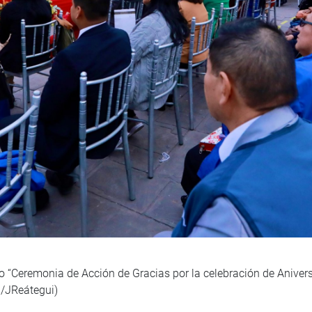
to “Ceremonia de Acción de Gracias por la celebración de Anivers
a/JReátegui)