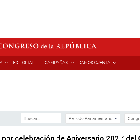
ÍA
EDITORIAL
CAMPAÑAS
DAMOS CUENTA
por celebración de Aniversario 202.° del