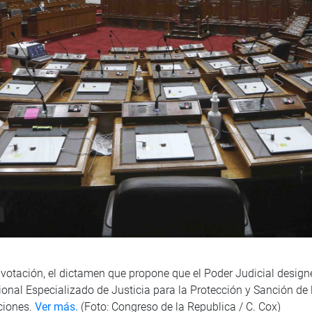
tación, el dictamen que propone que el Poder Judicial designe
nal Especializado de Justicia para la Protección y Sanción de l
ciones.
Ver más.
(Foto: Congreso de la Republica / C. Cox)