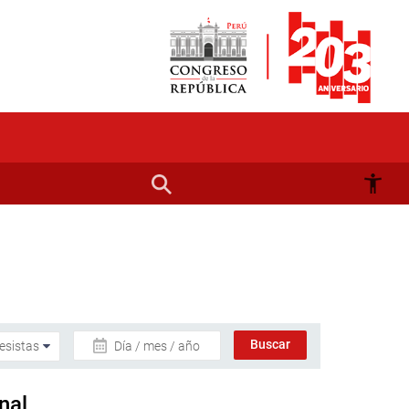
Día / mes / año
nal