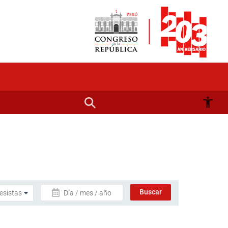
Día / mes / año