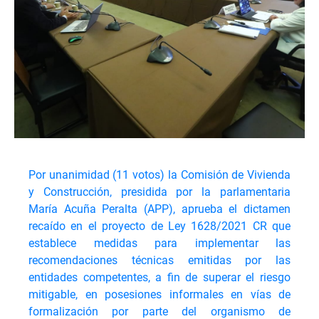
Por unanimidad (11 votos) la Comisión de Vivienda
y Construcción, presidida por la parlamentaria
María Acuña Peralta (APP), aprueba el dictamen
recaído en el proyecto de Ley 1628/2021 CR que
establece medidas para implementar las
recomendaciones técnicas emitidas por las
entidades competentes, a fin de superar el riesgo
mitigable, en posesiones informales en vías de
formalización por parte del organismo de