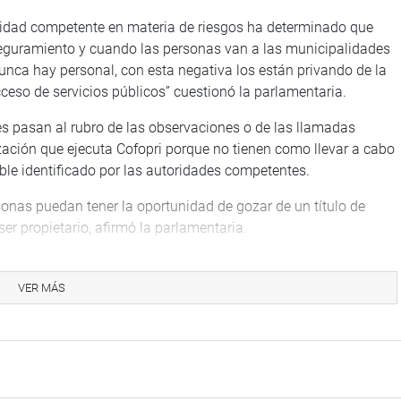
entidad competente en materia de riesgos ha determinado que
eguramiento y cuando las personas van a las municipalidades
unca hay personal, con esta negativa los están privando de la
acceso de servicios públicos” cuestionó la parlamentaria.
 pasan al rubro de las observaciones o de las llamadas
zación que ejecuta Cofopri porque no tienen como llevar a cabo
able identificado por las autoridades competentes.
sonas puedan tener la oportunidad de gozar de un título de
ser propietario, afirmó la parlamentaria.
ional del Programa de Gobierno Regional de Lima Metropolitana,
 el PL 2567/2021-PE que declara de necesidad pública la
VER MÁS
jecución del Proyecto de “Creación de la Infraestructura Vial de
a Callao-Av Paramonga en S.M.P.”
Acuña Peralta, consideró necesario tener en consideración en
aneados debido a que cuando no lo están surgen problemas en la