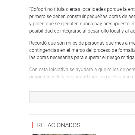
“Cofopri no titula ciertas localidades porque la 
primero se deben construir pequeñas obras de as
y piden que se ejecuten nunca hay presupuesto, n
posibilidad de integrarse al desarrollo local y al 
Recordó que son miles de personas que mes a mes
contingencias en el marco del proceso de formali
las obras necesarias para superar el riesgo mitig
Con esta iniciativa se ayudará a que miles de per
propiedad y de la seguridad jurídica que significa 
Por otro lado, la Comisión recibió al Gerente Reg
Adalberto Seminario Méndez, quien informó sobre
expropiación de bienes inmuebles que afectan la e
la Av Prolongación Naranjal, tramo de la Av Cant
Al respecto, la presidenta de la comisión, María 
RELACIONADOS
este tipo de iniciativas a los terrenos que son s