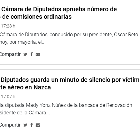
a Cámara de Diputados aprueba número de
que Magisterial De Concertación Nacional) afirmó que no hay
s de comisiones ordinarias
mar una decisión de manera unánime.
 17:28 h
dos a los funcionarios del Ministerio de Transportes y
a Cámara de Diputados, conducido por su presidente, Oscar Reto
2663 2021 que declara de necesidad pública e interés
 hoy, por mayoría, el...
tructura.
Compartir
 Nacional, afirmó que el PL es necesario para agilizar el
 en obras que están en arbitraje y no se ejecutan.
Diputados guarda un minuto de silencio por vícti
 Desarrollo), afirmó que en la región La Libertad hay una
nte aéreo en Nazca
ertó que se sigue cobrando los peajes y no hay solución a esto.
 17:07 h
e la diputada Mady Yonz Núñez de la bancada de Renovación
esidente de la Cámara...
Compartir