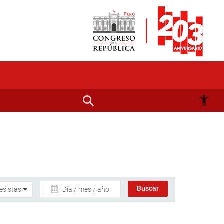
Día / mes / año