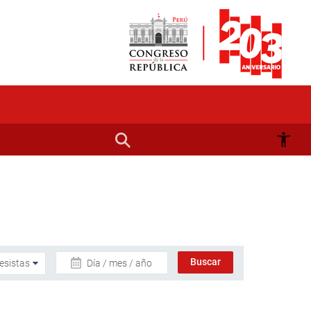
Día / mes / año