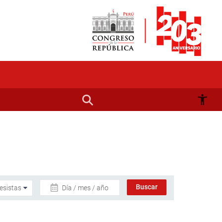
Día / mes / año