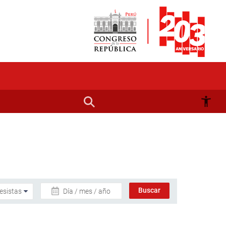
Día / mes / año