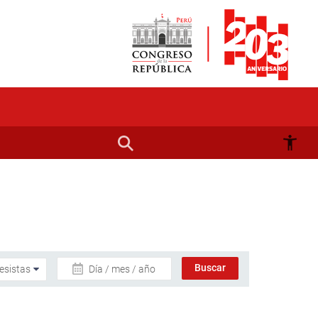
Día / mes / año