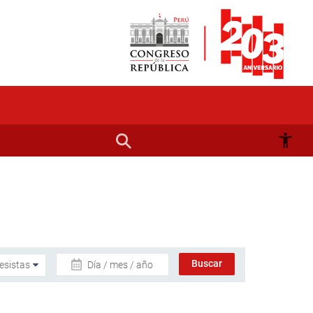
Día / mes / año