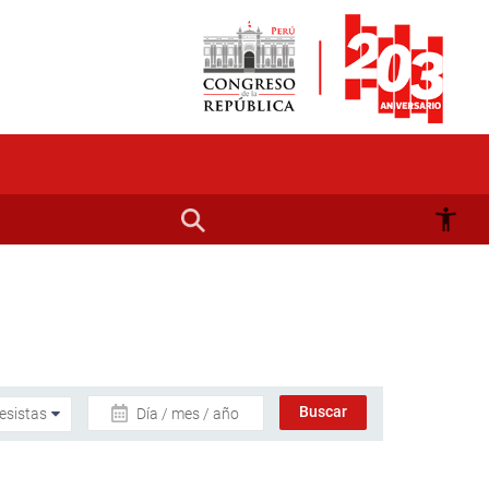
Día / mes / año