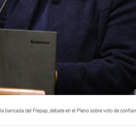
la bancada del Frepap, debate en el Pleno sobre voto de confian