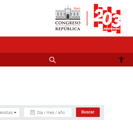
Día / mes / año